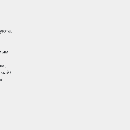
уюта,
имым
ом,
 чай/
ас