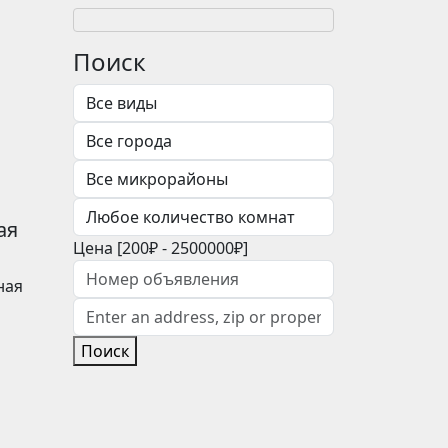
Поиск
ая
Цена [
200₽
-
2500000₽
]
ная
Поиск