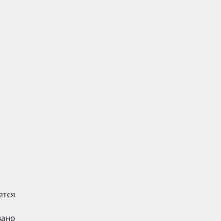
ется
овано