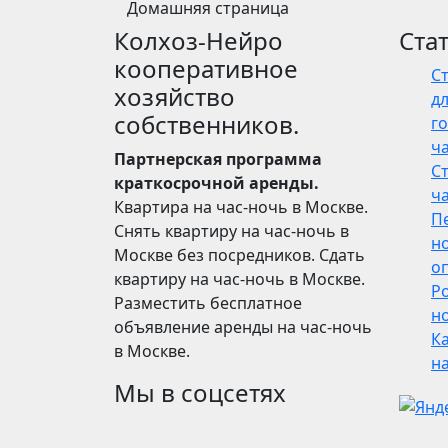
Домашняя страница
Колхоз-Нейро
Ста
кооперативное
С
хозяйство
дл
собственников.
го
ч
Партнерская программа
С
краткосрочной аренды.
ч
Квартира на час-ночь в Москве.
П
Снять квартиру на час-ночь в
н
Москве без посредников. Сдать
о
квартиру на час-ночь в Москве.
Р
Разместить бесплатное
но
объявление аренды на час-ночь
Ка
в Москве.
н
Мы в соцсетях