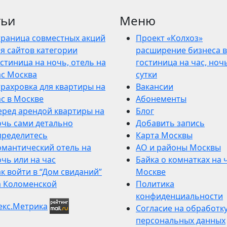
тьи
Меню
траница совместных акций
Проект «Колхоз»
я сайтов категории
расширение бизнеса в
стиница на ночь, отель на
гостиница на час, ночь
ас Москва
сутки
трахровка для квартиры на
Вакансии
ас в Москве
Абонементы
еред арендой квартиры на
Блог
очь сами детально
Добавить запись
пределитесь
Карта Москвы
омантический отель на
АО и районы Москвы
чь или на час
Байка о комнатках на 
к войти в “Дом свиданий”
Москве
а Коломенской
Политика
конфиденциальности
Согласие на обработк
персональных данных