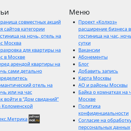
тьи
Меню
траница совместных акций
Проект «Колхоз»
я сайтов категории
расширение бизнеса в
стиница на ночь, отель на
гостиница на час, ночь
ас Москва
сутки
трахровка для квартиры на
Вакансии
ас в Москве
Абонементы
еред арендой квартиры на
Блог
очь сами детально
Добавить запись
пределитесь
Карта Москвы
омантический отель на
АО и районы Москвы
чь или на час
Байка о комнатках на 
к войти в “Дом свиданий”
Москве
а Коломенской
Политика
конфиденциальности
Согласие на обработк
персональных данных