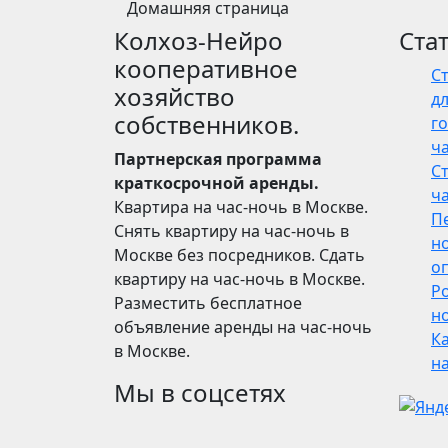
Домашняя страница
Колхоз-Нейро
Ста
кооперативное
С
хозяйство
дл
собственников.
го
ч
Партнерская программа
С
краткосрочной аренды.
ч
Квартира на час-ночь в Москве.
П
Снять квартиру на час-ночь в
н
Москве без посредников. Сдать
о
квартиру на час-ночь в Москве.
Р
Разместить бесплатное
но
объявление аренды на час-ночь
Ка
в Москве.
н
Мы в соцсетях