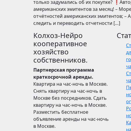
только задумались об их покупке? ❗️Авт
американских эмитентов за месяц! – Мор
отчётностей американских эмитентов; – А
следить и переводить отчетности […]
Колхоз-Нейро
Ста
кооперативное
С
хозяйство
дл
собственников.
го
ч
Партнерская программа
С
краткосрочной аренды.
ч
Квартира на час-ночь в Москве.
П
Снять квартиру на час-ночь в
н
Москве без посредников. Сдать
о
квартиру на час-ночь в Москве.
Р
Разместить бесплатное
но
объявление аренды на час-ночь
Ка
в Москве.
н