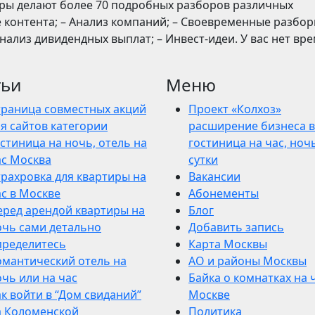
оры делают более 70 подробных разборов различных
е контента; – Анализ компаний; – Своевременные разбо
нализ дивидендных выплат; – Инвест-идеи. У вас нет вр
тьи
Меню
траница совместных акций
Проект «Колхоз»
я сайтов категории
расширение бизнеса в
стиница на ночь, отель на
гостиница на час, ночь
ас Москва
сутки
трахровка для квартиры на
Вакансии
ас в Москве
Абонементы
еред арендой квартиры на
Блог
очь сами детально
Добавить запись
пределитесь
Карта Москвы
омантический отель на
АО и районы Москвы
чь или на час
Байка о комнатках на 
к войти в “Дом свиданий”
Москве
а Коломенской
Политика