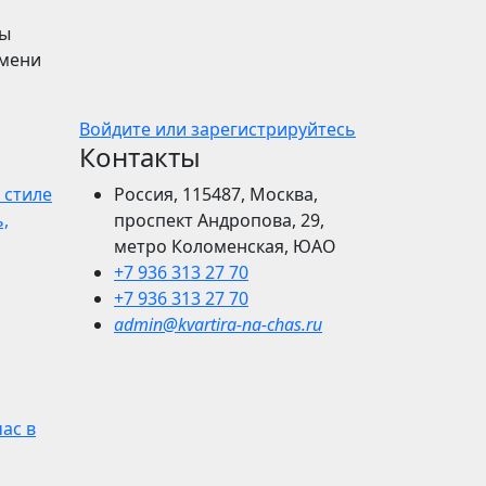
ры
емени
Войдите или зарегистрируйтесь
Контакты
 стиле
Россия, 115487, Москва,
,
проспект Андропова, 29,
метро Коломенская, ЮАО
+7 936 313 27 70
+7 936 313 27 70
admin@kvartira-na-chas.ru
час в