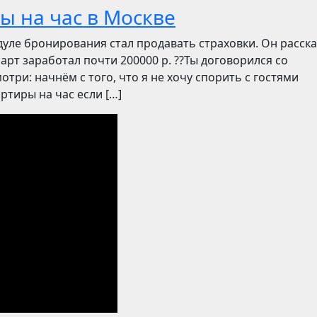
ы на час в Москве
дуле бронирования стал продавать страховки. Он расск
март заработал почти 200000 р. ??Ты договорился со
отри: начнём с того, что я не хочу спорить с гостями
ртиры на час если […]