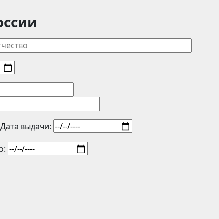
оссии
Дата выдачи:
о: