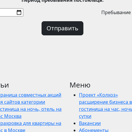
Период пребывания постояльца:
Пребывание 
Отправить
тьи
Меню
траница совместных акций
Проект «Колхоз»
я сайтов категории
расширение бизнеса в
стиница на ночь, отель на
гостиница на час, ночь
ас Москва
сутки
трахровка для квартиры на
Вакансии
ас в Москве
Абонементы