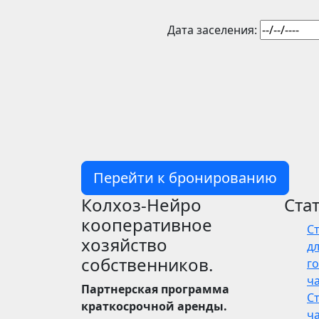
Дата заселения:
Перейти к бронированию
Колхоз-Нейро
Ста
кооперативное
С
хозяйство
дл
собственников.
го
ч
Партнерская программа
С
краткосрочной аренды.
ч