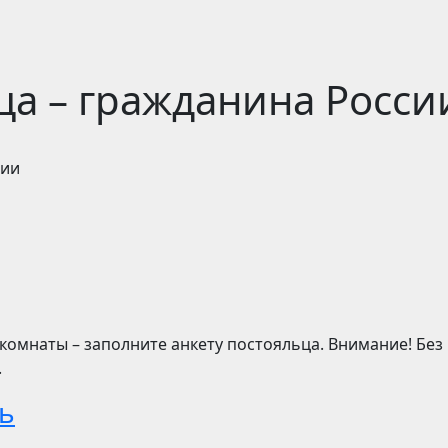
ца – гражданина Росси
сии
омнаты – заполните анкету постояльца. Внимание! Без
.
чь